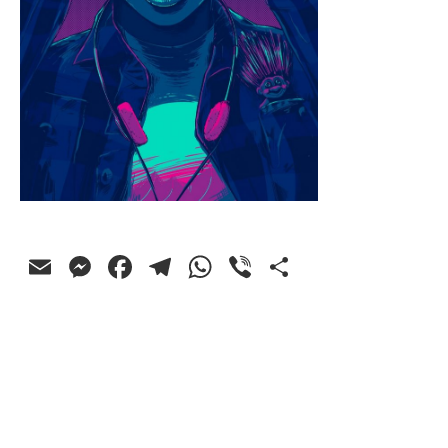
Email
Messenger
Facebook
Telegram
WhatsApp
Viber
Ossza
meg