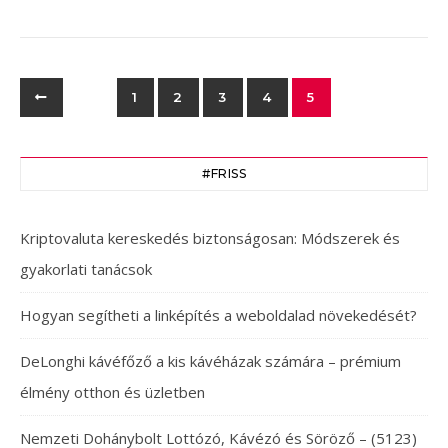
1
2
3
4
5
#FRISS
Kriptovaluta kereskedés biztonságosan: Módszerek és
gyakorlati tanácsok
Hogyan segítheti a linképítés a weboldalad növekedését?
DeLonghi kávéfőző a kis kávéházak számára – prémium
élmény otthon és üzletben
Nemzeti Dohánybolt Lottózó, Kávézó és Söröző – (5123)