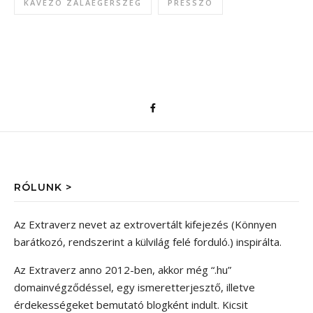
KÁVÉZÓ ZALAEGERSZEG
PRESSZÓ
RÓLUNK >
Az Extraverz nevet az extrovertált kifejezés (Könnyen
barátkozó, rendszerint a külvilág felé forduló.) inspirálta.
Az Extraverz anno 2012-ben, akkor még “.hu”
domainvégződéssel, egy ismeretterjesztő, illetve
érdekességeket bemutató blogként indult. Kicsit