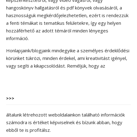
képszerkesztésről, vagy videó vágásról, vagy
hangoskönyv hallgatásról és pdf könyvek olvasásáról, a
hasznosságuk megkérdőjelezhetetlen, ezért is rendezzük
a fenti témákat is tematikus felületekre, így egy helyen
hozzáférhető az adott témáról minden lényeges
információ.
Honlapjaink/blogjaink mindegyike a személyes érdeklődési
körünket tükrözi, minden érdekel, ami kreativitást igényel,
vagy segíti a kikapcsolódást. Reméljük, hogy az
>>>
általunk létrehozott weboldalainkon található információk
számodra is értéket képviselnek és bízunk abban, hogy
ebből te is profitálsz.