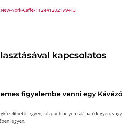
s/New-York-Caffe/112441202199413
lasztásával kapcsolatos
demes figyelembe venni egy Kávézó
közelíthető legyen, központi helyen található legyen, vagy
ében legyen.