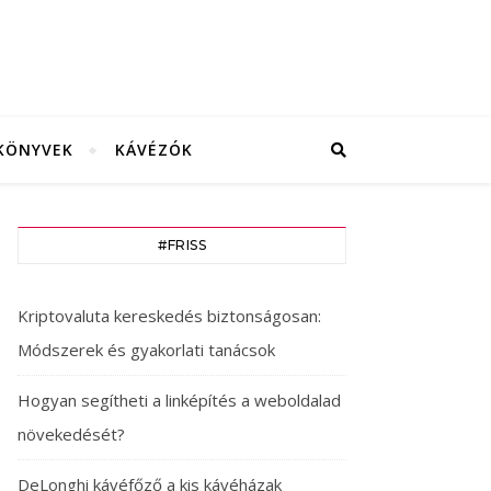
KÖNYVEK
KÁVÉZÓK
#FRISS
Kriptovaluta kereskedés biztonságosan:
Módszerek és gyakorlati tanácsok
Hogyan segítheti a linképítés a weboldalad
növekedését?
DeLonghi kávéfőző a kis kávéházak