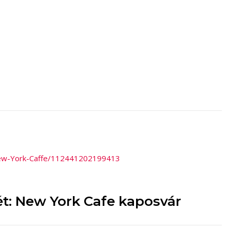
New-York-Caffe/112441202199413
ét: New York Cafe kaposvár