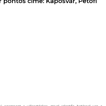
 pontos címe: Kaposvár, Petőfi