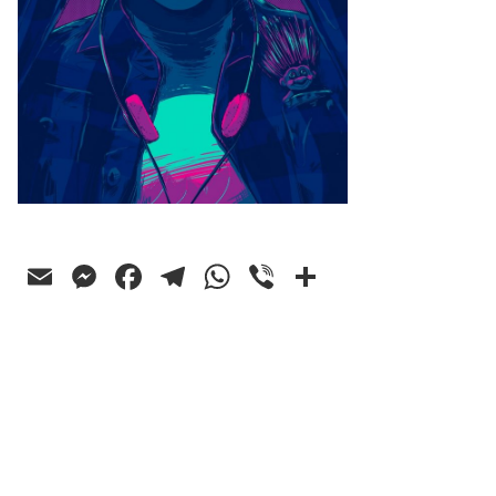
Email
Messenger
Facebook
Telegram
WhatsApp
Viber
Ossza
meg