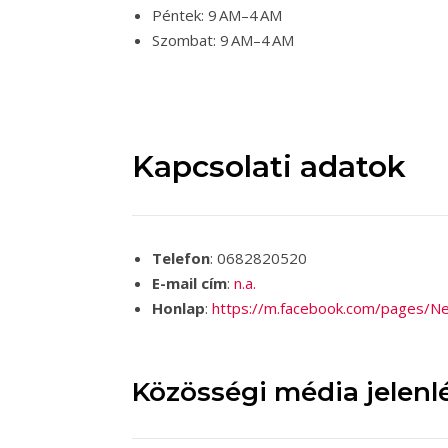
Péntek: 9 AM–4 AM
Szombat: 9 AM–4 AM
Kapcsolati adatok
Telefon
: 0682820520
E-mail cím
:
n.a.
Honlap
:
https://m.facebook.com/pages/
Közösségi média jelenl