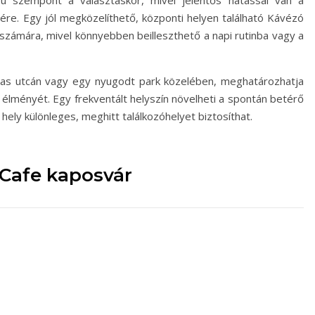
ú szempont a választáskor, mivel jelentős hatással van a
re. Egy jól megközelíthető, központi helyen található Kávézó
 számára, mivel könnyebben beilleszthető a napi rutinba vagy a
mas utcán vagy egy nyugodt park közelében, meghatározhatja
 élményét. Egy frekventált helyszín növelheti a spontán betérő
ely különleges, meghitt találkozóhelyet biztosíthat.
 Cafe kaposvár