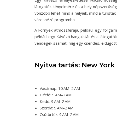
Egy Kávézó elhelyezkedése kulcsfontosság
látogatók kényelmére és a hely népszerűségé
vonzóbb lehet mind a helyiek, mind a turisták
városnéző programba.
A környék atmoszférája, például egy forgal
például egy Kávézó hangulatát és a látogatók
vendégek számát, míg egy csendes, eldugott h
Nyitva tartás: New York
Vasárnap: 10 AM–2 AM
Hétfő: 9 AM–2 AM
Kedd: 9 AM–2 AM
Szerda: 9 AM–2 AM
Csütörtök: 9 AM–2 AM