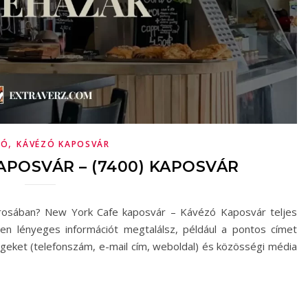
,
ZÓ
KÁVÉZÓ KAPOSVÁR
APOSVÁR – (7400) KAPOSVÁR
árosában? New York Cafe kaposvár – Kávézó Kaposvár teljes
nden lényeges információt megtalálsz, például a pontos címet
ségeket (telefonszám, e-mail cím, weboldal) és közösségi média