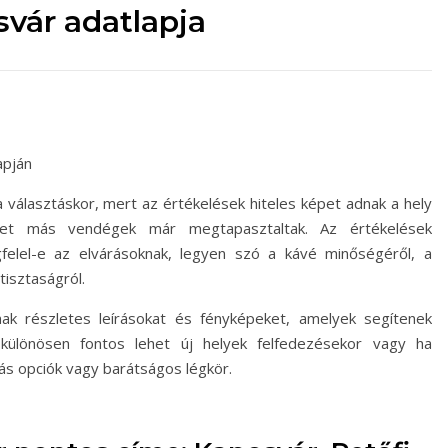
vár adatlapja
apján
álasztáskor, mert az értékelések hiteles képet adnak a hely
yeket más vendégek már megtapasztaltak. Az értékelések
felel-e az elvárásoknak, legyen szó a kávé minőségéről, a
tisztaságról.
nak részletes leírásokat és fényképeket, amelyek segítenek
különösen fontos lehet új helyek felfedezésekor vagy ha
tás opciók vagy barátságos légkör.