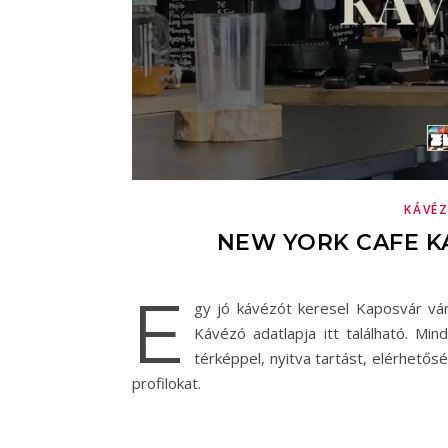
KÁVÉ
NEW YORK CAFE K
E
gy jó kávézót keresel Kaposvár v
Kávézó adatlapja itt található. Mi
térképpel, nyitva tartást, elérhető
profilokat.