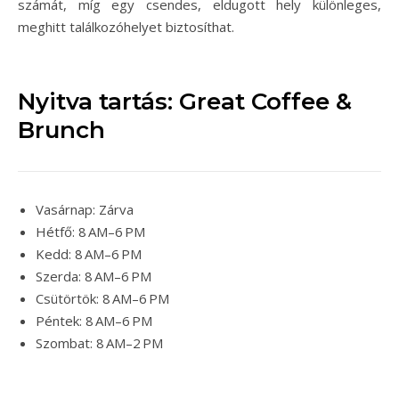
számát, míg egy csendes, eldugott hely különleges,
meghitt találkozóhelyet biztosíthat.
Nyitva tartás: Great Coffee &
Brunch
Vasárnap: Zárva
Hétfő: 8 AM–6 PM
Kedd: 8 AM–6 PM
Szerda: 8 AM–6 PM
Csütörtök: 8 AM–6 PM
Péntek: 8 AM–6 PM
Szombat: 8 AM–2 PM