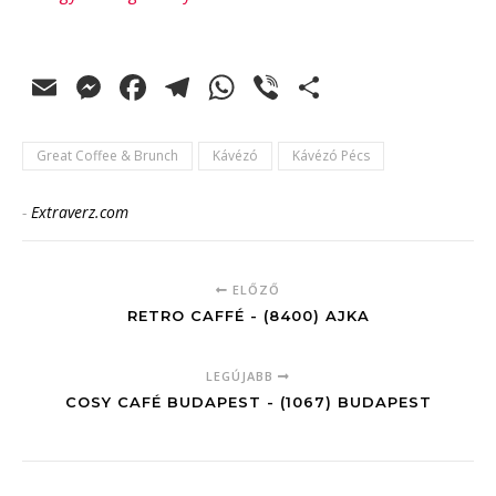
Email
Messenger
Facebook
Telegram
WhatsApp
Viber
Ossza
meg
Great Coffee & Brunch
Kávézó
Kávézó Pécs
-
Extraverz.com
ELŐZŐ
RETRO CAFFÉ - (8400) AJKA
LEGÚJABB
COSY CAFÉ BUDAPEST - (1067) BUDAPEST