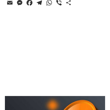
Email
Messenger
Facebook
Telegram
WhatsApp
Viber
Ossza
meg