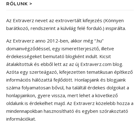
RÓLUNK >
Az Extraverz nevet az extrovertált kifejezés (Könnyen
barátkozó, rendszerint a külvilág felé forduló.) inspirálta.
Az Extraverz anno 2012-ben, akkor még “.hu”
domainvégződéssel, egy ismeretterjesztő, illetve
érdekességeket bemutató blogként indult. Kicsit
átalakítottuk és ebből lett az az új Extraverz.com blog.
Azóta egy szerteágazó, kifejezetten tematikusan építkező
információs hálózattá fejlődött. Honlapjaink és blogjaink
száma folyamatosan bővül, ha találtál érdekes dolgokat a
honlapjainkon, gyere vissza, mert lehet a következő
oldalunk is érdekelhet majd. Az Extraverz közelebb hozza a
mindennapokban hasznosítható és egyben szórakoztató
információkat.