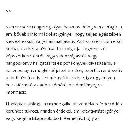
>>
Szerencsére rengeteg olyan hasznos dolog van a világban,
ami bővebb információkat igényel, hogy teljes egészében
kiélvezhessük, vagy használhassuk. Az Extraverz.com első
sorban ezeket a témákat boncolgatja. Legyen szó
képszerkesztésről, vagy videó vágásról, vagy
hangoskönyv hallgatásról és pdf könyvek olvasásáról, a
hasznosságuk megkérdőjelezhetetlen, ezért is rendezzük
a fenti témákat is tematikus felületekre, így egy helyen
hozzáférhető az adott témáról minden lényeges
információ.
Honlapjaink/blogjaink mindegyike a személyes érdeklődési
körünket tükrözi, minden érdekel, ami kreativitást igényel,
vagy segíti a kikapcsolódást. Reméljük, hogy az