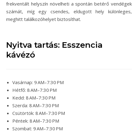
frekventált helyszín növelheti a spontán betérő vendégek
számát, míg egy csendes, eldugott hely különleges,
meghitt találkozóhelyet biztosíthat.
Nyitva tartás: Esszencia
kávézó
Vasárnap: 9 AM–7:30 PM
Hétfő: 8 AM–7:30 PM
Kedd: 8 AM–7:30 PM
Szerda: 8 AM–7:30 PM
Csütörtök: 8 AM–7:30 PM
Péntek: 8 AM–7:30 PM
Szombat: 9 AM–7:30 PM