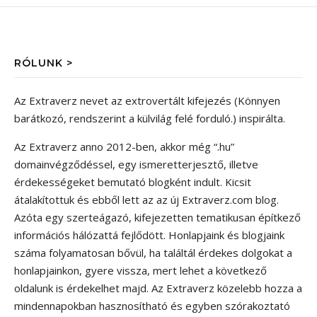
RÓLUNK >
Az Extraverz nevet az extrovertált kifejezés (Könnyen
barátkozó, rendszerint a külvilág felé forduló.) inspirálta.
Az Extraverz anno 2012-ben, akkor még “.hu”
domainvégződéssel, egy ismeretterjesztő, illetve
érdekességeket bemutató blogként indult. Kicsit
átalakítottuk és ebből lett az az új Extraverz.com blog.
Azóta egy szerteágazó, kifejezetten tematikusan építkező
információs hálózattá fejlődött. Honlapjaink és blogjaink
száma folyamatosan bővül, ha találtál érdekes dolgokat a
honlapjainkon, gyere vissza, mert lehet a következő
oldalunk is érdekelhet majd. Az Extraverz közelebb hozza a
mindennapokban hasznosítható és egyben szórakoztató