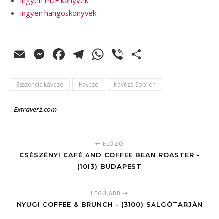
Ingyen PDF könyvek
Ingyen hangoskönyvek
Email
Messenger
Facebook
Telegram
WhatsApp
Viber
Ossza
meg
Esszencia kávézó
Kávézó
Kávézó Sopron
-
Extraverz.com
ELŐZŐ
CSÉSZÉNYI CAFÉ AND COFFEE BEAN ROASTER -
(1013) BUDAPEST
LEGÚJABB
NYUGI COFFEE & BRUNCH - (3100) SALGÓTARJÁN