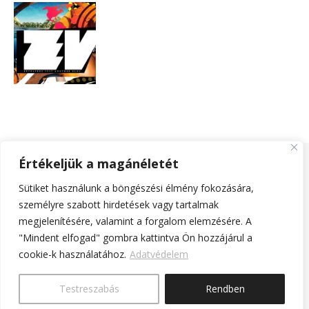
Értékeljük a magánéletét
Sütiket használunk a böngészési élmény fokozására,
Extraverz.com© - 2025 - Minden jog fenntartva! |
Bard a sablont
személyre szabott hirdetések vagy tartalmak
készítette:
WP Royal
.
megjelenítésére, valamint a forgalom elemzésére. A
ExtraverzBlog
Adatvédelem
Impresszum
Partner blogok
"Mindent elfogad" gombra kattintva Ön hozzájárul a
cookie-k használatához.
Adatvédelem
VISSZA A TETEJÉRE
Testreszabás
Rendben