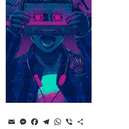
Email
Messenger
Facebook
Telegram
WhatsApp
Viber
Ossza