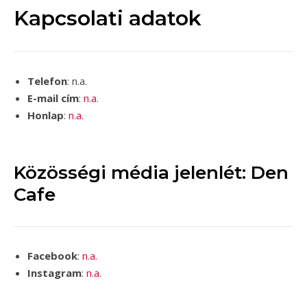
Kapcsolati adatok
Telefon
: n.a.
E-mail cím
:
n.a.
Honlap
:
n.a.
Közösségi média jelenlét: Den
Cafe
Facebook
:
n.a.
Instagram
:
n.a.