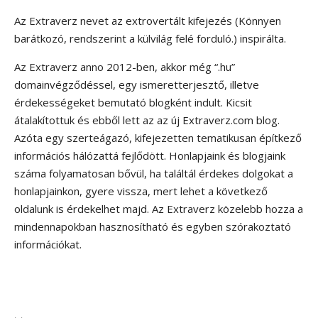
Az Extraverz nevet az extrovertált kifejezés (Könnyen
barátkozó, rendszerint a külvilág felé forduló.) inspirálta.
Az Extraverz anno 2012-ben, akkor még “.hu”
domainvégződéssel, egy ismeretterjesztő, illetve
érdekességeket bemutató blogként indult. Kicsit
átalakítottuk és ebből lett az az új Extraverz.com blog.
Azóta egy szerteágazó, kifejezetten tematikusan építkező
információs hálózattá fejlődött. Honlapjaink és blogjaink
száma folyamatosan bővül, ha találtál érdekes dolgokat a
honlapjainkon, gyere vissza, mert lehet a következő
oldalunk is érdekelhet majd. Az Extraverz közelebb hozza a
mindennapokban hasznosítható és egyben szórakoztató
információkat.