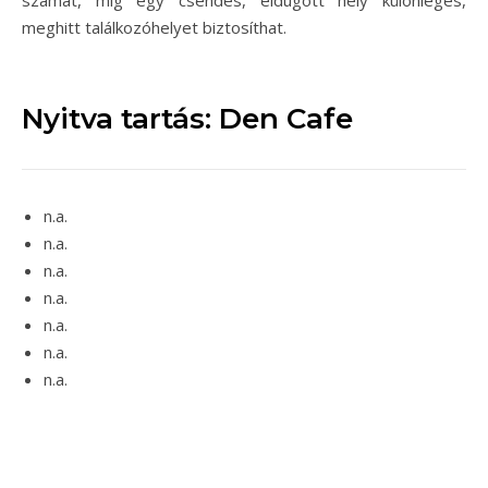
számát, míg egy csendes, eldugott hely különleges,
meghitt találkozóhelyet biztosíthat.
Nyitva tartás: Den Cafe
n.a.
n.a.
n.a.
n.a.
n.a.
n.a.
n.a.