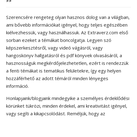
>>
Szerencsére rengeteg olyan hasznos dolog van a világban,
ami bővebb információkat igényel, hogy teljes egészében
kiélvezhessük, vagy használhassuk. Az Extraverz.com első
sorban ezeket a témákat boncolgatja. Legyen szó
képszerkesztésről, vagy videó vágásról, vagy
hangoskönyv hallgatásról és pdf könyvek olvasásáról, a
hasznosságuk megkérdőjelezhetetlen, ezért is rendezzük
a fenti témákat is tematikus felületekre, így egy helyen
hozzáférhető az adott témáról minden lényeges
információ.
Honlapjaink/blogjaink mindegyike a személyes érdeklődési
körünket tükrözi, minden érdekel, ami kreativitást igényel,
vagy segíti a kikapcsolódást. Reméljük, hogy az