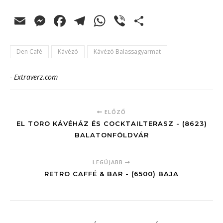
Email
Messenger
Facebook
Telegram
WhatsApp
Viber
Ossza
meg
Den Café
Kávézó
Kávézó Balassagyarmat
-
Extraverz.com
ELŐZŐ
EL TORO KÁVÉHÁZ ÉS COCKTAILTERASZ - (8623)
BALATONFÖLDVÁR
LEGÚJABB
RETRO CAFFÉ & BAR - (6500) BAJA