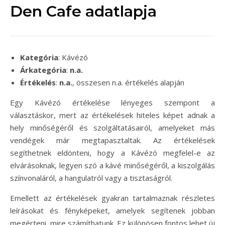
Den Cafe adatlapja
Kategória
: Kávézó
Árkategória
:
n.a.
Értékelés
:
n.a.
, összesen n.a. értékelés alapján
Egy Kávézó értékelése lényeges szempont a
választáskor, mert az értékelések hiteles képet adnak a
hely minőségéről és szolgáltatásairól, amelyeket más
vendégek már megtapasztaltak. Az értékelések
segíthetnek eldönteni, hogy a Kávézó megfelel-e az
elvárásoknak, legyen szó a kávé minőségéről, a kiszolgálás
színvonaláról, a hangulatról vagy a tisztaságról.
Emellett az értékelések gyakran tartalmaznak részletes
leírásokat és fényképeket, amelyek segítenek jobban
megérteni, mire számíthatunk. Ez különösen fontos lehet új