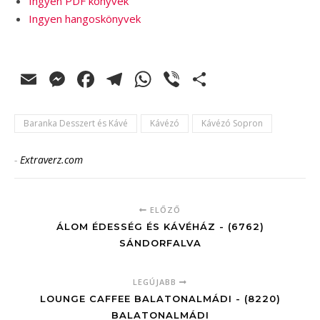
Ingyen PDF könyvek
Ingyen hangoskönyvek
Email
Messenger
Facebook
Telegram
WhatsApp
Viber
Ossza
meg
Baranka Desszert és Kávé
Kávézó
Kávézó Sopron
-
Extraverz.com
ELŐZŐ
ÁLOM ÉDESSÉG ÉS KÁVÉHÁZ - (6762)
SÁNDORFALVA
LEGÚJABB
LOUNGE CAFFEE BALATONALMÁDI - (8220)
BALATONALMÁDI