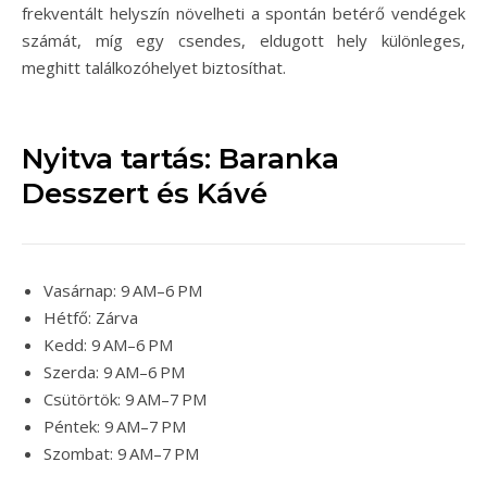
frekventált helyszín növelheti a spontán betérő vendégek
számát, míg egy csendes, eldugott hely különleges,
meghitt találkozóhelyet biztosíthat.
Nyitva tartás: Baranka
Desszert és Kávé
Vasárnap: 9 AM–6 PM
Hétfő: Zárva
Kedd: 9 AM–6 PM
Szerda: 9 AM–6 PM
Csütörtök: 9 AM–7 PM
Péntek: 9 AM–7 PM
Szombat: 9 AM–7 PM