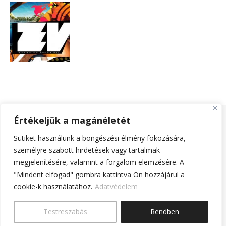
Értékeljük a magánéletét
Sütiket használunk a böngészési élmény fokozására,
Extraverz.com© - 2025 - Minden jog fenntartva! |
Bard a sablont
személyre szabott hirdetések vagy tartalmak
készítette:
WP Royal
.
megjelenítésére, valamint a forgalom elemzésére. A
ExtraverzBlog
Adatvédelem
Impresszum
Partner blogok
"Mindent elfogad" gombra kattintva Ön hozzájárul a
cookie-k használatához.
Adatvédelem
VISSZA A TETEJÉRE
Testreszabás
Rendben