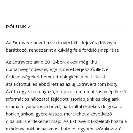
RÓLUNK >
Az Extraverz nevet az extrovertált kifejezés (Könnyen
barátkozó, rendszerint a külvilág felé forduló.) inspirálta.
Az Extraverz anno 2012-ben, akkor még “.hu”
domainvégződéssel, egy ismeretterjesztő, illetve
érdekességeket bemutató blogként indult. Kicsit
átalakítottuk és ebből lett az az új Extraverz.com blog.
Azóta egy szerteágazó, kifejezetten tematikusan építkező
információs hálózattá fejlődött. Honlapjaink és blogjaink
száma folyamatosan bővül, ha találtál érdekes dolgokat a
honlapjainkon, gyere vissza, mert lehet a következő
oldalunk is érdekelhet majd. Az Extraverz közelebb hozza a
mindennapokban hasznosítható és egyben szórakoztató