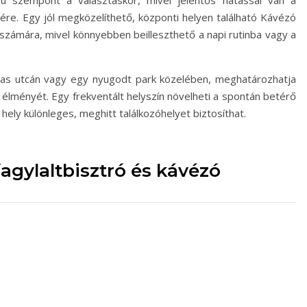
ú szempont a választáskor, mivel jelentős hatással van a
re. Egy jól megközelíthető, központi helyen található Kávézó
 számára, mivel könnyebben beilleszthető a napi rutinba vagy a
mas utcán vagy egy nyugodt park közelében, meghatározhatja
 élményét. Egy frekventált helyszín növelheti a spontán betérő
ely különleges, meghitt találkozóhelyet biztosíthat.
fagylaltbisztró és kávézó