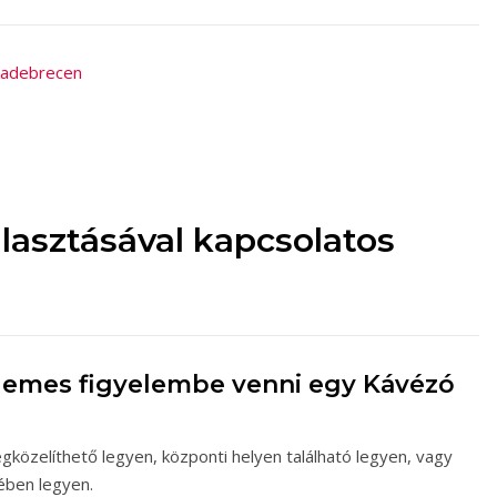
kadebrecen
lasztásával kapcsolatos
demes figyelembe venni egy Kávézó
közelíthető legyen, központi helyen található legyen, vagy
ében legyen.