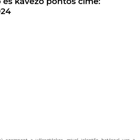
ó és kávézó pontos címe:
024