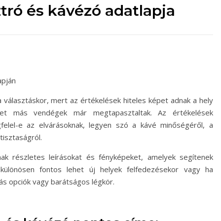
tró és kávézó adatlapja
apján
álasztáskor, mert az értékelések hiteles képet adnak a hely
yeket más vendégek már megtapasztaltak. Az értékelések
felel-e az elvárásoknak, legyen szó a kávé minőségéről, a
tisztaságról.
nak részletes leírásokat és fényképeket, amelyek segítenek
különösen fontos lehet új helyek felfedezésekor vagy ha
tás opciók vagy barátságos légkör.