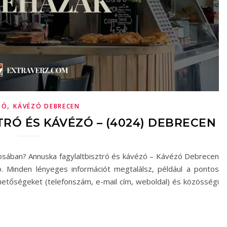
,
ZÓ
KÁVÉZÓ DEBRECEN
RÓ ÉS KÁVÉZÓ – (4024) DEBRECEN
osában? Annuska fagylaltbisztró és kávézó – Kávézó Debrecen
tó. Minden lényeges információt megtalálsz, például a pontos
érhetőségeket (telefonszám, e-mail cím, weboldal) és közösségi