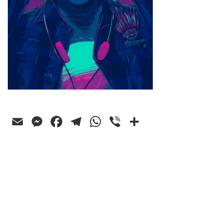
Email
Messenger
Facebook
Telegram
WhatsApp
Viber
Ossza
meg