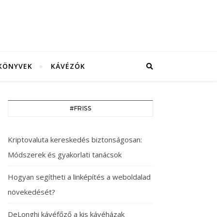
KÖNYVEK
KÁVÉZÓK
#FRISS
Kriptovaluta kereskedés biztonságosan:
Módszerek és gyakorlati tanácsok
Hogyan segítheti a linképítés a weboldalad
növekedését?
DeLonghi kávéfőző a kis kávéházak