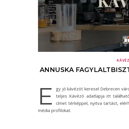
KÁVÉ
ANNUSKA FAGYLALTBISZT
E
gy jó kávézót keresel Debrecen vár
teljes Kávézó adatlapja itt találha
címet térképpel, nyitva tartást, el
média profilokat.