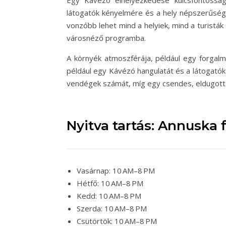
Egy Kávézó elhelyezkedése kulcsfontosság
látogatók kényelmére és a hely népszerűségé
vonzóbb lehet mind a helyiek, mind a turisták
városnéző programba.
A környék atmoszférája, például egy forgal
például egy Kávézó hangulatát és a látogatók
vendégek számát, míg egy csendes, eldugott h
Nyitva tartás: Annuska 
Vasárnap: 10 AM–8 PM
Hétfő: 10 AM–8 PM
Kedd: 10 AM–8 PM
Szerda: 10 AM–8 PM
Csütörtök: 10 AM–8 PM