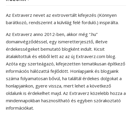
Az Extraverz nevet az extrovertált kifejezés (Könnyen
barátkozó, rendszerint a külvilág felé forduló.) inspirálta.
Az Extraverz anno 2012-ben, akkor még “.hu”
domainvégződéssel, egy ismeretterjesztő, illetve
érdekességeket bemutató blogként indult. Kicsit
átalakítottuk és ebből lett az az új Extraverz.com blog.
Azóta egy szerteágazó, kifejezetten tematikusan építkező
információs hálózattá fejlődött. Honlapjaink és blogjaink
száma folyamatosan bővül, ha találtál érdekes dolgokat a
honlapjainkon, gyere vissza, mert lehet a következő
oldalunk is érdekelhet majd. Az Extraverz közelebb hozza a
mindennapokban hasznosítható és egyben szórakoztató
információkat.