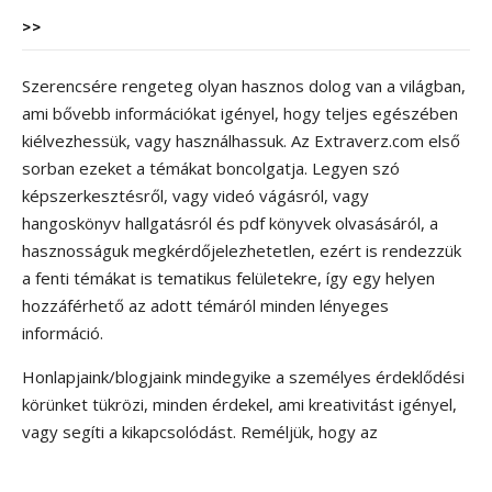
>>
Szerencsére rengeteg olyan hasznos dolog van a világban,
ami bővebb információkat igényel, hogy teljes egészében
kiélvezhessük, vagy használhassuk. Az Extraverz.com első
sorban ezeket a témákat boncolgatja. Legyen szó
képszerkesztésről, vagy videó vágásról, vagy
hangoskönyv hallgatásról és pdf könyvek olvasásáról, a
hasznosságuk megkérdőjelezhetetlen, ezért is rendezzük
a fenti témákat is tematikus felületekre, így egy helyen
hozzáférhető az adott témáról minden lényeges
információ.
Honlapjaink/blogjaink mindegyike a személyes érdeklődési
körünket tükrözi, minden érdekel, ami kreativitást igényel,
vagy segíti a kikapcsolódást. Reméljük, hogy az