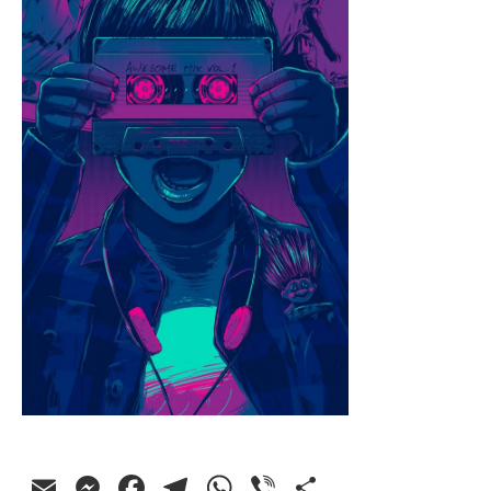
Email
Messenger
Facebook
Telegram
WhatsApp
Viber
Ossza