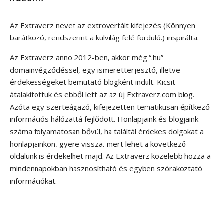
Az Extraverz nevet az extrovertált kifejezés (Könnyen
barátkozó, rendszerint a külvilág felé forduló.) inspirálta.
Az Extraverz anno 2012-ben, akkor még “.hu”
domainvégződéssel, egy ismeretterjesztő, illetve
érdekességeket bemutató blogként indult. Kicsit
átalakítottuk és ebből lett az az új Extraverz.com blog.
Azóta egy szerteágazó, kifejezetten tematikusan építkező
információs hálózattá fejlődött. Honlapjaink és blogjaink
száma folyamatosan bővül, ha találtál érdekes dolgokat a
honlapjainkon, gyere vissza, mert lehet a következő
oldalunk is érdekelhet majd. Az Extraverz közelebb hozza a
mindennapokban hasznosítható és egyben szórakoztató
információkat.