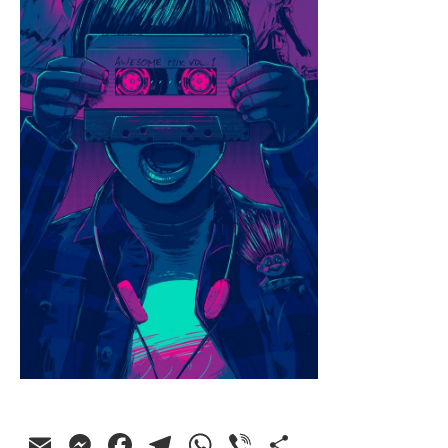
Email
Messenger
Facebook
Telegram
WhatsApp
Viber
Ossza