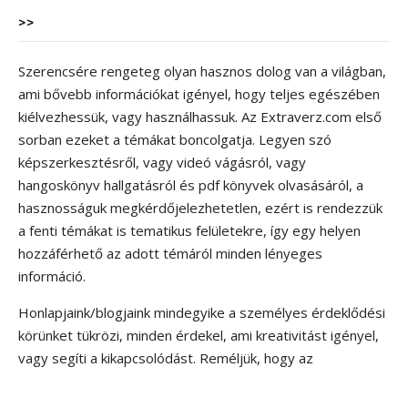
>>
Szerencsére rengeteg olyan hasznos dolog van a világban,
ami bővebb információkat igényel, hogy teljes egészében
kiélvezhessük, vagy használhassuk. Az Extraverz.com első
sorban ezeket a témákat boncolgatja. Legyen szó
képszerkesztésről, vagy videó vágásról, vagy
hangoskönyv hallgatásról és pdf könyvek olvasásáról, a
hasznosságuk megkérdőjelezhetetlen, ezért is rendezzük
a fenti témákat is tematikus felületekre, így egy helyen
hozzáférhető az adott témáról minden lényeges
információ.
Honlapjaink/blogjaink mindegyike a személyes érdeklődési
körünket tükrözi, minden érdekel, ami kreativitást igényel,
vagy segíti a kikapcsolódást. Reméljük, hogy az