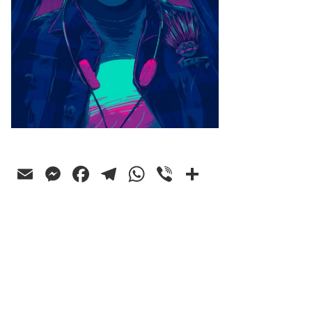
Email
Messenger
Facebook
Telegram
WhatsApp
Viber
Ossza
meg