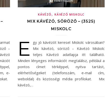
,
KÁVÉZÓ
KÁVÉZÓ MISKOLC
 –
MIX KÁVÉZÓ, SÖRÖZŐ – (3525)
MISKOLC
E
yarmat
gy jó kávézót keresel Miskolc városában?
röző –
Mix kávézó, söröző – Kávézó Miskolc
ávézó
teljes Kávézó adatlapja itt található.
mációt
Minden lényeges információt megtalálsz, például a
éppel,
pontos címet térképpel, nyitva tartást,
ám, e-
elérhetőségeket (telefonszám, e-mail cím,
lokat.
weboldal) és közösségi média profilokat. Mix
kávézó,…