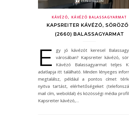
,
KÁVÉZÓ
KÁVÉZÓ BALASSAGYARMAT
KAPSREITER KÁVÉZÓ, SÖRÖZŐ
(2660) BALASSAGYARMAT
E
gy jó kávézót keresel Balassag
városában? Kapsreiter kávézó, sö
Kávézó Balassagyarmat teljes K
adatlapja itt található. Minden lényeges infor
megtalálsz, például a pontos címet térk
nyitva tartást, elérhetőségeket (telefonsz
mail cím, weboldal) és közösségi média profi
Kapsreiter kávézó,…