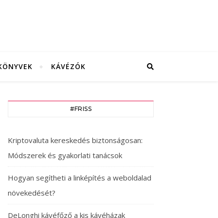
KÖNYVEK
KÁVÉZÓK
#FRISS
Kriptovaluta kereskedés biztonságosan:
Módszerek és gyakorlati tanácsok
Hogyan segítheti a linképítés a weboldalad
növekedését?
DeLonghi kávéfőző a kis kávéházak