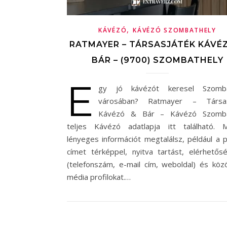
,
KÁVÉZÓ
KÁVÉZÓ SZOMBATHELY
RATMAYER – TÁRSASJÁTÉK KÁVÉ
BÁR – (9700) SZOMBATHELY
E
gy jó kávézót keresel Szomba
városában? Ratmayer – Társas
Kávézó & Bár – Kávézó Szomba
teljes Kávézó adatlapja itt található. 
lényeges információt megtalálsz, például a 
címet térképpel, nyitva tartást, elérhetős
(telefonszám, e-mail cím, weboldal) és köz
média profilokat.…