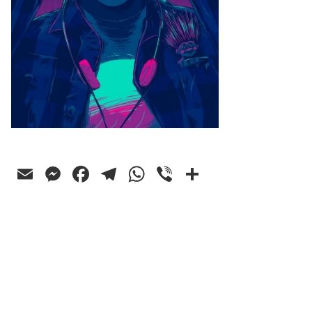
Email
Messenger
Facebook
Telegram
WhatsApp
Viber
Ossza
meg