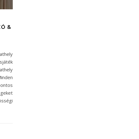
ZÓ &
thely
játék
thely
Minden
pontos
égeket
össégi