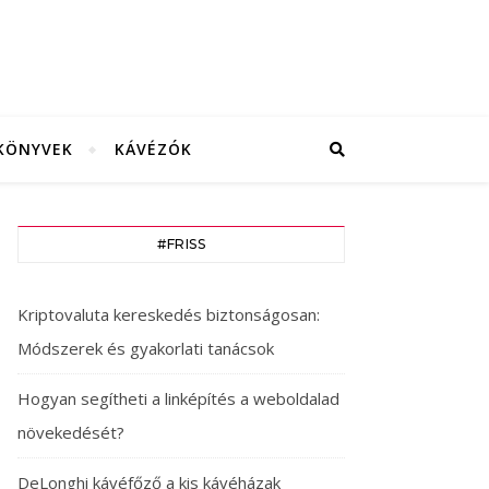
KÖNYVEK
KÁVÉZÓK
#FRISS
Kriptovaluta kereskedés biztonságosan:
Módszerek és gyakorlati tanácsok
Hogyan segítheti a linképítés a weboldalad
növekedését?
DeLonghi kávéfőző a kis kávéházak