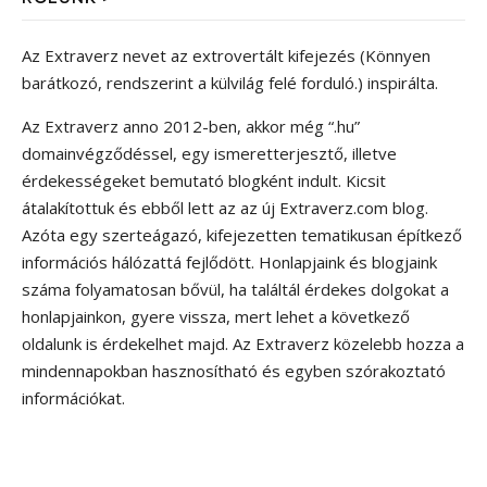
Az Extraverz nevet az extrovertált kifejezés (Könnyen
barátkozó, rendszerint a külvilág felé forduló.) inspirálta.
Az Extraverz anno 2012-ben, akkor még “.hu”
domainvégződéssel, egy ismeretterjesztő, illetve
érdekességeket bemutató blogként indult. Kicsit
átalakítottuk és ebből lett az az új Extraverz.com blog.
Azóta egy szerteágazó, kifejezetten tematikusan építkező
információs hálózattá fejlődött. Honlapjaink és blogjaink
száma folyamatosan bővül, ha találtál érdekes dolgokat a
honlapjainkon, gyere vissza, mert lehet a következő
oldalunk is érdekelhet majd. Az Extraverz közelebb hozza a
mindennapokban hasznosítható és egyben szórakoztató
információkat.