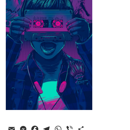
Email
Messenger
Facebook
Telegram
WhatsApp
Viber
Ossza