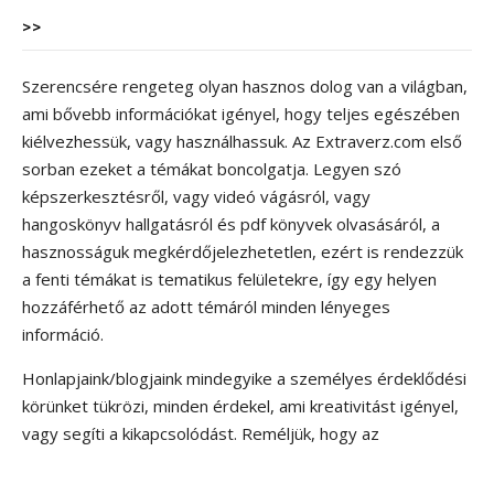
>>
Szerencsére rengeteg olyan hasznos dolog van a világban,
ami bővebb információkat igényel, hogy teljes egészében
kiélvezhessük, vagy használhassuk. Az Extraverz.com első
sorban ezeket a témákat boncolgatja. Legyen szó
képszerkesztésről, vagy videó vágásról, vagy
hangoskönyv hallgatásról és pdf könyvek olvasásáról, a
hasznosságuk megkérdőjelezhetetlen, ezért is rendezzük
a fenti témákat is tematikus felületekre, így egy helyen
hozzáférhető az adott témáról minden lényeges
információ.
Honlapjaink/blogjaink mindegyike a személyes érdeklődési
körünket tükrözi, minden érdekel, ami kreativitást igényel,
vagy segíti a kikapcsolódást. Reméljük, hogy az