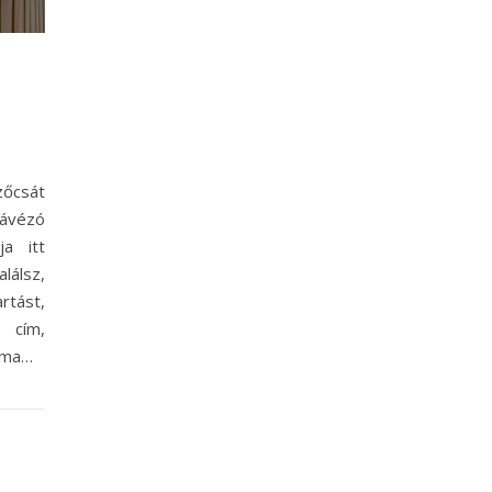
őcsát
Kávézó
ja itt
lálsz,
rtást,
 cím,
álma…