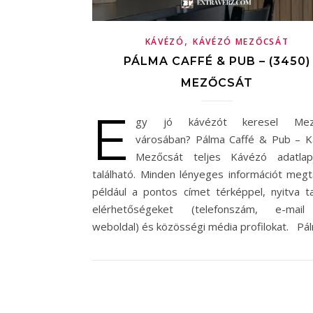
,
KÁVÉZÓ
KÁVÉZÓ MEZŐCSÁT
PÁLMA CAFFÉ & PUB – (3450)
MEZŐCSÁT
E
gy jó kávézót keresel Mez
városában? Pálma Caffé & Pub – 
Mezőcsát teljes Kávézó adatlap
található. Minden lényeges információt megta
például a pontos címet térképpel, nyitva ta
elérhetőségeket (telefonszám, e-mail
weboldal) és közösségi média profilokat. P