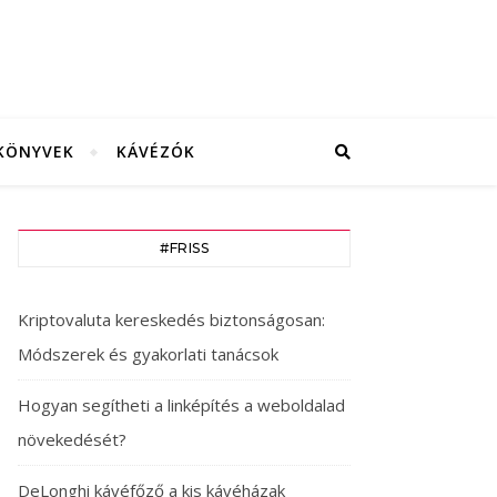
KÖNYVEK
KÁVÉZÓK
#FRISS
Kriptovaluta kereskedés biztonságosan:
Módszerek és gyakorlati tanácsok
Hogyan segítheti a linképítés a weboldalad
növekedését?
DeLonghi kávéfőző a kis kávéházak