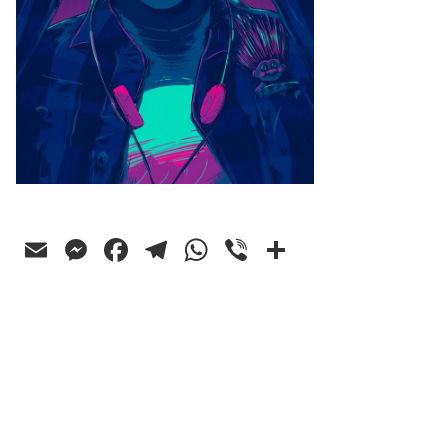
Email
Messenger
Facebook
Telegram
WhatsApp
Viber
Ossza
meg