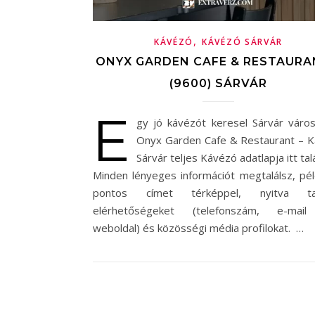
,
KÁVÉZÓ
KÁVÉZÓ SÁRVÁR
ONYX GARDEN CAFE & RESTAURA
(9600) SÁRVÁR
E
gy jó kávézót keresel Sárvár váro
Onyx Garden Cafe & Restaurant – 
Sárvár teljes Kávézó adatlapja itt tal
Minden lényeges információt megtalálsz, pél
pontos címet térképpel, nyitva tar
elérhetőségeket (telefonszám, e-mail
weboldal) és közösségi média profilokat. …