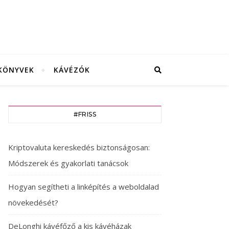
KÖNYVEK
KÁVÉZÓK
#FRISS
Kriptovaluta kereskedés biztonságosan:
Módszerek és gyakorlati tanácsok
Hogyan segítheti a linképítés a weboldalad
növekedését?
DeLonghi kávéfőző a kis kávéházak