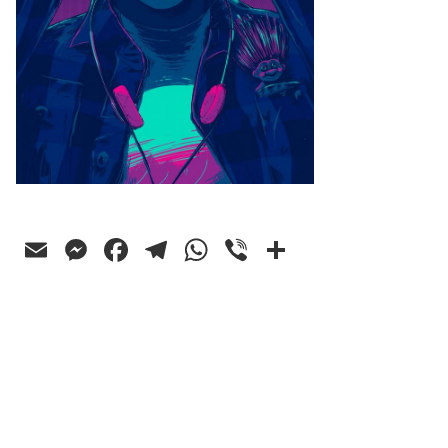
Email
Messenger
Facebook
Telegram
WhatsApp
Viber
Ossza
meg