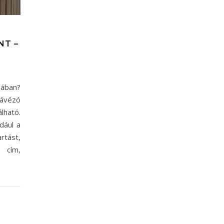
NT –
sában?
Kávézó
álható.
dául a
tást,
 cím,