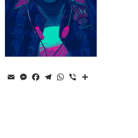
Email
Messenger
Facebook
Telegram
WhatsApp
Viber
Ossza
meg