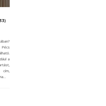
33)
sában?
ó Pécs
lható.
dául a
tást,
 cím,
via…