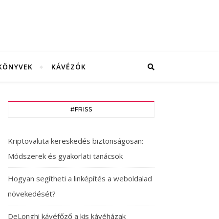
KÖNYVEK
KÁVÉZÓK
#FRISS
Kriptovaluta kereskedés biztonságosan:
Módszerek és gyakorlati tanácsok
Hogyan segítheti a linképítés a weboldalad
növekedését?
DeLonghi kávéfőző a kis kávéházak