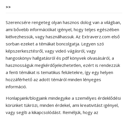
>>
Szerencsére rengeteg olyan hasznos dolog van a világban,
ami bővebb információkat igényel, hogy teljes egészében
kiélvezhessük, vagy használhassuk. Az Extraverz.com első
sorban ezeket a témákat boncolgatja. Legyen szó
képszerkesztésről, vagy videó vágásról, vagy
hangoskönyv hallgatásról és pdf könyvek olvasásáról, a
hasznosságuk megkérdőjelezhetetlen, ezért is rendezzük
a fenti témákat is tematikus felületekre, így egy helyen
hozzáférhető az adott témáról minden lényeges
információ.
Honlapjaink/blogjaink mindegyike a személyes érdeklődési
körünket tükrözi, minden érdekel, ami kreativitást igényel,
vagy segíti a kikapcsolódást. Reméljük, hogy az