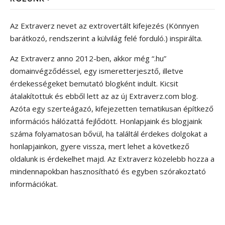
Az Extraverz nevet az extrovertált kifejezés (Könnyen
barátkozó, rendszerint a külvilág felé forduló.) inspirálta.
Az Extraverz anno 2012-ben, akkor még “.hu”
domainvégződéssel, egy ismeretterjesztő, illetve
érdekességeket bemutató blogként indult. Kicsit
átalakítottuk és ebből lett az az új Extraverz.com blog.
Azóta egy szerteágazó, kifejezetten tematikusan építkező
információs hálózattá fejlődött. Honlapjaink és blogjaink
száma folyamatosan bővül, ha találtál érdekes dolgokat a
honlapjainkon, gyere vissza, mert lehet a következő
oldalunk is érdekelhet majd. Az Extraverz közelebb hozza a
mindennapokban hasznosítható és egyben szórakoztató
információkat.