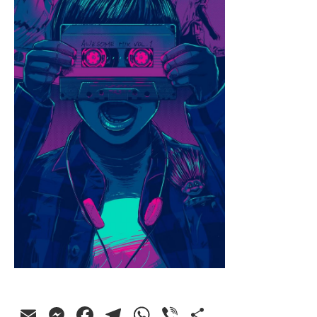
Email
Messenger
Facebook
Telegram
WhatsApp
Viber
Ossza