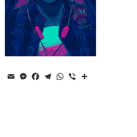
Email
Messenger
Facebook
Telegram
WhatsApp
Viber
Ossza
meg