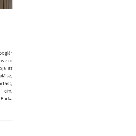
oglár
ávézó
ja itt
lálsz,
rtást,
 cím,
 Bárka