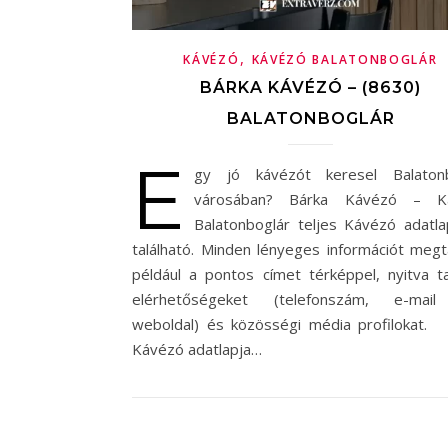
,
KÁVÉZÓ
KÁVÉZÓ BALATONBOGLÁR
BÁRKA KÁVÉZÓ – (8630)
BALATONBOGLÁR
E
gy jó kávézót keresel Balatonb
városában? Bárka Kávézó – K
Balatonboglár teljes Kávézó adatlap
található. Minden lényeges információt megta
például a pontos címet térképpel, nyitva ta
elérhetőségeket (telefonszám, e-mail
weboldal) és közösségi média profilokat.
Kávézó adatlapja…