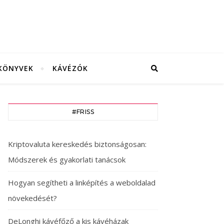
KÖNYVEK
KÁVÉZÓK
#FRISS
Kriptovaluta kereskedés biztonságosan:
Módszerek és gyakorlati tanácsok
Hogyan segítheti a linképítés a weboldalad
növekedését?
DeLonghi kávéfőző a kis kávéházak