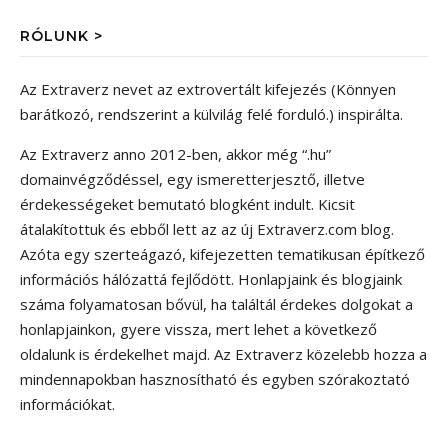
RÓLUNK >
Az Extraverz nevet az extrovertált kifejezés (Könnyen
barátkozó, rendszerint a külvilág felé forduló.) inspirálta.
Az Extraverz anno 2012-ben, akkor még “.hu”
domainvégződéssel, egy ismeretterjesztő, illetve
érdekességeket bemutató blogként indult. Kicsit
átalakítottuk és ebből lett az az új Extraverz.com blog.
Azóta egy szerteágazó, kifejezetten tematikusan építkező
információs hálózattá fejlődött. Honlapjaink és blogjaink
száma folyamatosan bővül, ha találtál érdekes dolgokat a
honlapjainkon, gyere vissza, mert lehet a következő
oldalunk is érdekelhet majd. Az Extraverz közelebb hozza a
mindennapokban hasznosítható és egyben szórakoztató
információkat.