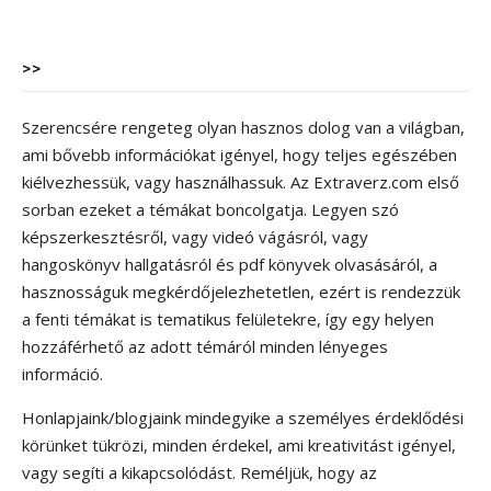
>>
Szerencsére rengeteg olyan hasznos dolog van a világban,
ami bővebb információkat igényel, hogy teljes egészében
kiélvezhessük, vagy használhassuk. Az Extraverz.com első
sorban ezeket a témákat boncolgatja. Legyen szó
képszerkesztésről, vagy videó vágásról, vagy
hangoskönyv hallgatásról és pdf könyvek olvasásáról, a
hasznosságuk megkérdőjelezhetetlen, ezért is rendezzük
a fenti témákat is tematikus felületekre, így egy helyen
hozzáférhető az adott témáról minden lényeges
információ.
Honlapjaink/blogjaink mindegyike a személyes érdeklődési
körünket tükrözi, minden érdekel, ami kreativitást igényel,
vagy segíti a kikapcsolódást. Reméljük, hogy az